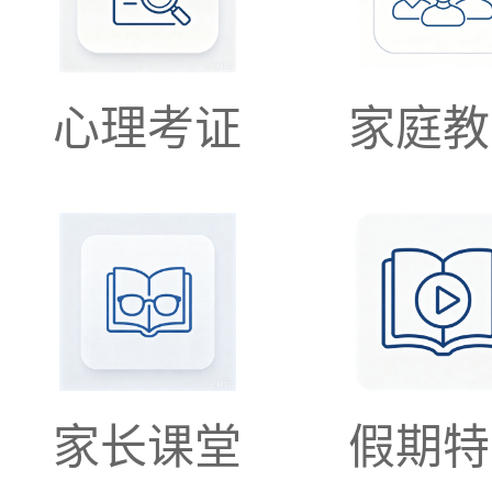
心理考证
家庭教
简报1
家长课堂
假期特
简报2